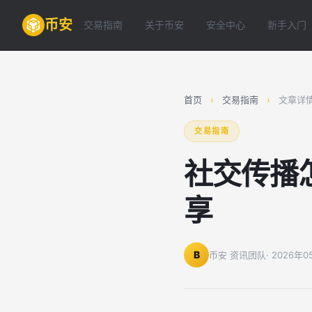
币安
交易指南
关于币安
安全中心
新手入门
首页
›
交易指南
›
文章详
交易指南
社交传播
享
B
币安 资讯团队
· 2026年