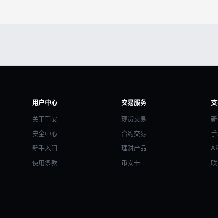
用户中心
交易服务
支
关于币安
现货交易
新
安全中心
合约交易
手
新手入门
理财产品
A
使用条款
币安卡
联