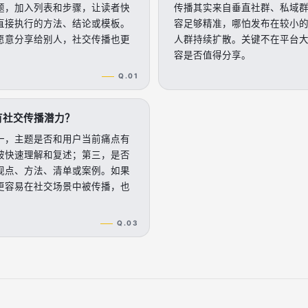
题，加入列表和步骤，让读者快
传播其实来自垂直社群、私域
直接执行的方法、结论或模板。
容足够精准，哪怕发布在较小
愿意分享给别人，社交传播也更
人群持续扩散。关键不在平台
容是否值得分享。
Q.01
有社交传播潜力？
一，主题是否和用户当前痛点有
被快速理解和复述；第三，是否
观点、方法、清单或案例。如果
更容易在社交场景中被传播，也
Q.03