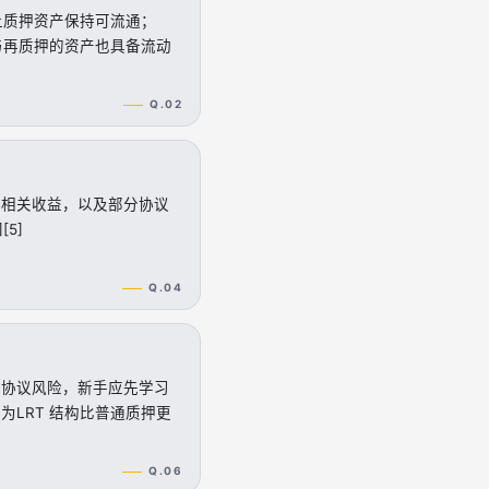
是让质押资产保持可流通；
参与再质押的资产也具备流动
Q.02
押相关收益，以及部分协议
5]
Q.04
和协议风险，新手应先学习
为LRT 结构比普通质押更
Q.06