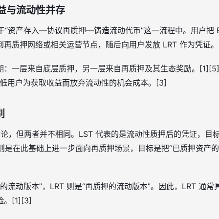
收益与流动性并存
位于“资产存入—协议再质押—铸造流动代币”这一流程中。用户把 
再质押网络或相关运营节点，随后向用户发放 LRT 作为凭证。[
：一层来自底层质押，另一层来自再质押及其生态奖励。[1][5] 
，降低用户为获取收益而放弃流动性的机会成本。[3]
别
一起被讨论，但两者并不相同。LST 代表的是流动性质押后的凭证，
 则是在此基础上进一步面向再质押场景，目标是把“已质押资产
押的流动版本”，LRT 则是“再质押的流动版本”。因此，LRT 
1][3]