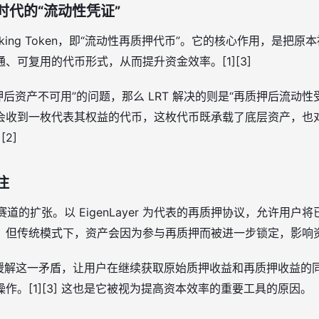
时代的“流动性凭证”
estaking Token，即“流动性再质押代币”。它的核心作用，是
、可复用的代币形式，从而提升资金效率。[1][3]
质押后资产不可用”的问题，那么 LRT 解决的则是“再质押后流动
会收到一枚代表其权益的代币，这枚代币既承载了底层资产，也
[2]
注
赛道的扩张。以 EigenLayer 为代表的再质押协议，允许用
但传统模式下，资产会因为参与再质押而被进一步锁定，影响资金灵
方式缓解这一矛盾，让用户在继续获取原始质押收益和再质押收益
作。[1][3] 这也是它被视为提高资本效率的重要工具的原因。