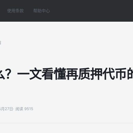
使用条款
帮助中心
情
什么？一文看懂再质押代币
05月27日
· 阅读 9515