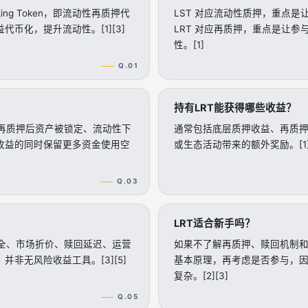
staking Token，即流动性再质押代
LST 对应流动性质押，重点
币化，提升流动性。[1][3]
LRT 对应再质押，重点是让
性。[1]
Q.01
持有LRT能获得哪些收益？
决再质押后资产被锁定、流动性下
通常包括底层质押收益、再质
收益的同时保留更多资金使用空
或生态活动带来的额外奖励。[1][
Q.03
LRT适合新手吗？
安全、市场折价、赎回延迟、运营
如果不了解再质押、赎回机制
非无风险收益工具。[3][5]
基本原理，再考虑是否参与，因
复杂。[2][3]
Q.05