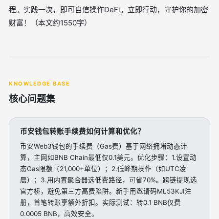
程。实践一次，即可自信操作DeFi。立即行动，守护你的加密
财富！（本文约1550字）
KNOWLEDGE BASE
核心问题集
币安钱包转账手续费如何计算和优化？
币安Web3钱包的手续费（Gas费）基于网络拥堵动态计
算，主网如BNB Chain最低仅0.1美元。优化步骤：1.设置动
态Gas限额（21,000+单位）；2.低峰期操作（如UTC凌
晨）；3.用内置聚合器选低费路径，可省70%。跨链提现选
官方桥，避免第三方高费陷阱。新手用邀请码ML53KJI注
册，首笔转账享额外折扣。实际测试：转0.1 BNB仅费
0.0005 BNB，高效安全。