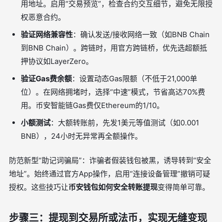
用地址。启用“交易预览”，检查合约交互细节，避免无限授
权恶意合约。
验证网络兼容性
：确认发送/接收网络一致（如BNB Chain
到BNB Chain）。跨链时，用官方跨链桥，优先选超额抵
押协议如LayerZero。
验证Gas费余额
：设置动态Gas限额（不低于21,000单
位）。在网络拥堵时，选择“中速”模式，节省高达70%费
用。币安智能链Gas费仅Ethereum的1/10。
小额测试
：大额转账前，先发1美元等值测试（如0.001
BNB），24小时无异常再全额操作。
防范新型“助记词骗局”：诈骗者假装钱包被黑，诱导转到“安全
地址”。始终通过官方App操作，启用“连接设备管理”撤销可疑
授权。这些技巧让
币安钱包如何安全转账提现
变得简单可靠。
步骤三：提现到交易所或法币，实现无缝变现