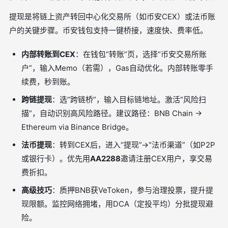
提现是将链上资产转回中心化交易所（如币安CEX）或法币账
户的关键步骤。币安钱包支持一键桥接，速度快、费率低。
内部转账到CEX
：在钱包“转账”页，选择“币安交易所账
户”，输入Memo（若需），Gas自动优化。内部转账零手
续费，秒到账。
跨链提现
：选“跨链桥”，输入目标链地址。激活“风险扫
描”，自动识别高风险路径。建议路径：BNB Chain ->
Ethereum via Binance Bridge。
法币提现
：转到CEX后，进入“提现”->“法币渠道”（如P2P
或银行卡）。优先用
AA2288
邀请注册CEX用户，享交易
费折扣。
高级技巧
：质押BNB获VeToken，参与治理投票，提升提
现限额。监控网络拥堵，用DCA（定投平均）分批提现避
险。