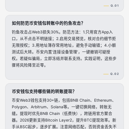
Q.01
如何防范币安钱包转账中的钓鱼攻击？
钓鱼攻击占Web3损失30%。防范方法：1.只用官方App入
口，从不点击不明链接；2.启用交易预览，核对合约细节拒
无限授权；3.用地址簿存常用地址，避免手动输错；4.小额
测试后大转。币安内置'连接设备管理'，一键撤销可疑授
权。若疑似骗局，立即冻结并联系支持。实践证明，这些步
骤将风险降至近零。
Q.02
币安钱包支持哪些链的转账提现？
币安Web3钱包支持30+链，包括BNB Chain、Ethereum、
Polygon、Arbitrum、Solana等。一键切换网络，转账无
缝。提现时优先BNB Chain（低费快），跨链用官方聚合
器。2026更新支持Bitcoin Layer2，提升BTC提现效率。新
手从BSC起步，逐步扩展。注意网络匹配，否则资金丢失不