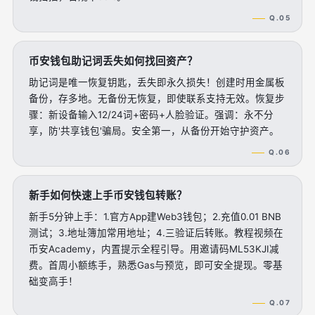
Q.05
币安钱包助记词丢失如何找回资产？
助记词是唯一恢复钥匙，丢失即永久损失！创建时用金属板
备份，存多地。无备份无恢复，即使联系支持无效。恢复步
骤：新设备输入12/24词+密码+人脸验证。强调：永不分
享，防'共享钱包'骗局。安全第一，从备份开始守护资产。
Q.06
新手如何快速上手币安钱包转账？
新手5分钟上手：1.官方App建Web3钱包；2.充值0.01 BNB
测试；3.地址簿加常用地址；4.三验证后转账。教程视频在
币安Academy，内置提示全程引导。用邀请码ML53KJI减
费。首周小额练手，熟悉Gas与预览，即可安全提现。零基
础变高手！
Q.07