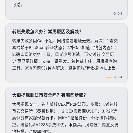
可逆。
Q.03
转账失败怎么办？常见原因及解决？
转账失败多因Gas不足、网络错或地址无效。解决：1.查交
易哈希于BscScan验证状态；2.补Gas加速（钱包内置）；
3.确认网络/地址一致，重试小额测试。币安钱包'交易历
史'页显示详情，支持一键重发。若跨链卡住，用桥接查询
工具。95%问题5分钟内解决，避免慌张转'救援'地址上当。
Q.04
大额提现到法币安全吗？有哪些步骤？
大额提现安全，先内部转CEX再P2P法币。步骤：1.钱包转
币安交易所（零费秒到）；2.CEX卖币至USDT；3.P2P选
高评分商家提现银行卡。用KYC验证身份，分批操作避风
控。邀请码AA2288享费率优，限额高。风险低：内置反洗
钱扫描，合规率99%。