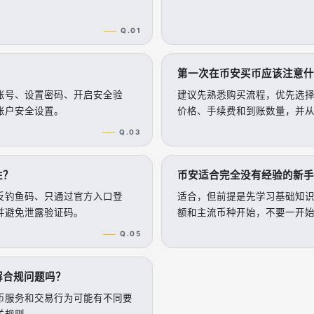
Q.01
第一次在币安买币应该注意什
账号、设置密码、开启安全验
建议先熟悉购买流程，优先选
账户安全设置。
价格、手续费和到账数量，并
Q.03
性？
币安适合完全没有经验的新手
反钓鱼码、只通过官方入口登
适合，但前提是先学习基础知
并避免泄露验证码。
额和主流币种开始，不要一开
Q.05
解合规问题吗？
币服务和交易行为可能有不同要